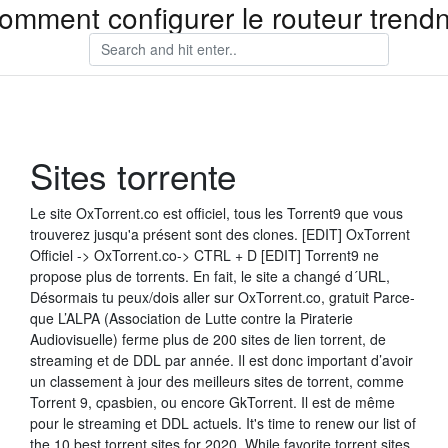
omment configurer le routeur trend
Sites torrente
Le site OxTorrent.co est officiel, tous les Torrent9 que vous
trouverez jusqu'a présent sont des clones. [EDIT] OxTorrent
Officiel -> OxTorrent.co-> CTRL + D [EDIT] Torrent9 ne
propose plus de torrents. En fait, le site a changé d´URL,
Désormais tu peux/dois aller sur OxTorrent.co, gratuit Parce-
que L’ALPA (Association de Lutte contre la Piraterie
Audiovisuelle) ferme plus de 200 sites de lien torrent, de
streaming et de DDL par année. Il est donc important d’avoir
un classement à jour des meilleurs sites de torrent, comme
Torrent 9, cpasbien, ou encore GkTorrent. Il est de même
pour le streaming et DDL actuels. It's time to renew our list of
the 10 best torrent sites for 2020. While favorite torrent sites